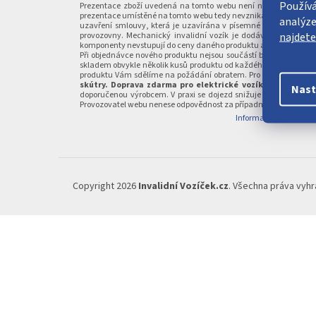
Používá
p
Prezentace zboží uvedená na tomto webu není nabídkou ve smyslu
prezentace umístěné na tomto webu tedy nevzniká nikomu nárok 
analýze
a
uzavření smlouvy, která je uzavírána v písemné formě nebo pot
najdet
provozovny. Mechanický invalidní vozík je dodáván v rámci u
t
komponenty nevstupují do ceny daného produktu a mohou být dod
í
Při objednávce nového produktu nejsou součástí baterie. Grafic
skladem obvykle několik kusů produktu od každého prezentovanéh
produktu Vám sdělíme na požádání obratem. Pro upřesnění aktu
skútry. Doprava zdarma pro elektrické vozíky a skútry po
Nast
doporučenou výrobcem. V praxi se dojezd snižuje v závislosti na
Provozovatel webu nenese odpovědnost za případné chyby nebo n
Informace o zpětném o
Copyright 2026
Invalidní Vozíček.cz
. Všechna práva vyh