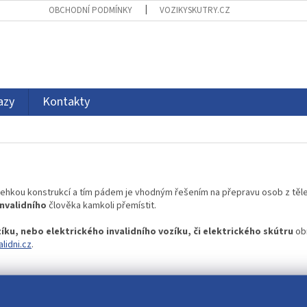
OBCHODNÍ PODMÍNKY
VOZIKYSKUTRY.CZ
azy
Kontakty
lehkou konstrukcí a tím pádem je vhodným řešením na přepravu osob z těl
invalidního
člověka kamkoli přemístit.
ku, nebo elektrického invalidního vozíku, či elektrického skútru
obr
lidni.cz
.