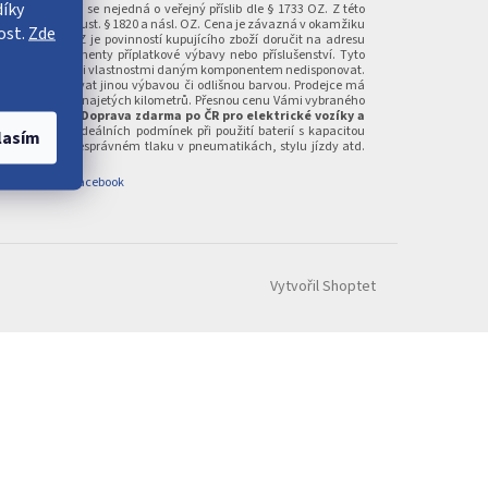
íky
n „OZ“), ani se nejedná o veřejný příslib dle § 1733 OZ. Z této
mentace dle ust. § 1820 a násl. OZ. Cena je závazná v okamžiku
ost.
Zde
st. § 1829 OZ je povinností kupujícího zboží doručit na adresu
odány komponenty příplatkové výbavy nebo příslušenství. Tyto
nedovolující svými vlastnostmi daným komponentem nedisponovat.
 mohou disponovat jinou výbavou či odlišnou barvou. Prodejce má
roduktu a počtu najetých kilometrů. Přesnou cenu Vámi vybraného
calspace.cz.
* Doprava zdarma po ČR pro elektrické vozíky a
je uváděn za ideálních podmínek při použití baterií s kapacitou
lasím
ů a zastavení, nesprávném tlaku v pneumatikách, stylu jízdy atd.
Dokumenty
|
Facebook
Vytvořil Shoptet