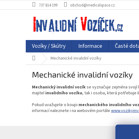
Přejít
737 814 199
obchod@medicalspace.cz
na
obsah
Vozíky / Skútry
Informace
Časté dot
Domů
Mechanické invalidní vozíky
Mechanické invalidní vozíky
Mechanický invalidní vozík
se vyznačuje zejména svojí 
majitel
invalidního vozíku
, tak i osoba, která potřebuje
Pokud uvažujete o koupi
mechanického invalidního vozí
informací naleznete i na webovém portále
www.vozikyinva
Z
á