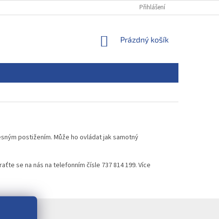
Přihlášení
NÁKUPNÍ
Prázdný košík
KOŠÍK
esným postižením. Může ho ovládat jak samotný
aťte se na nás na telefonním čísle 737 814 199. Více