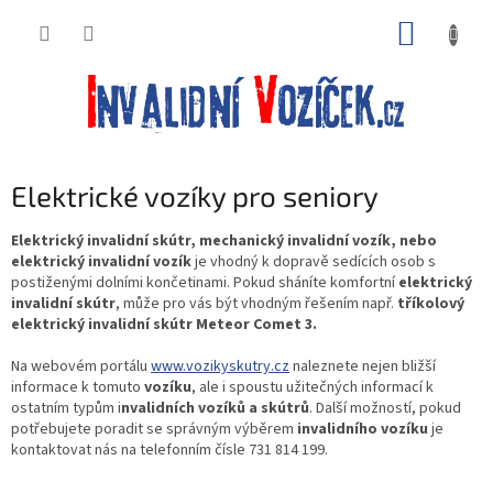
Přejít
NÁKUP
na
obsah
KOŠÍK
Elektrické vozíky pro seniory
Elektrický invalidní skútr, mechanický invalidní vozík, nebo
elektrický invalidní vozík
je vhodný k dopravě sedících osob s
postiženými dolními končetinami. Pokud sháníte komfortní
elektrický
invalidní skútr
, může pro vás být vhodným řešením např.
tříkolový
elektrický invalidní skútr Meteor Comet 3.
Na webovém portálu
www.vozikyskutry.cz
naleznete nejen bližší
informace k tomuto
vozíku
, ale i spoustu užitečných informací k
ostatním typům i
nvalidních vozíků a skútrů
. Další možností, pokud
potřebujete poradit se správným výběrem
invalidního vozíku
je
kontaktovat nás na telefonním čísle 731 814 199.