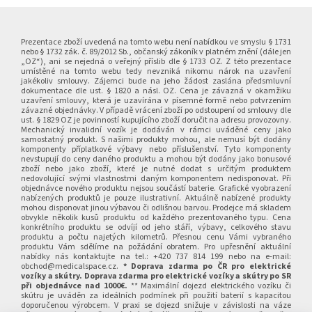
Z
á
p
Prezentace zboží uvedená na tomto webu není nabídkou ve smyslu § 1731
nebo § 1732 zák. č. 89/2012 Sb., občanský zákoník v platném znění (dále jen
a
„OZ“), ani se nejedná o veřejný příslib dle § 1733 OZ. Z této prezentace
umístěné na tomto webu tedy nevzniká nikomu nárok na uzavření
t
jakékoliv smlouvy. Zájemci bude na jeho žádost zaslána předsmluvní
í
dokumentace dle ust. § 1820 a násl. OZ. Cena je závazná v okamžiku
uzavření smlouvy, která je uzavírána v písemné formě nebo potvrzením
závazné objednávky. V případě vrácení zboží po odstoupení od smlouvy dle
ust. § 1829 OZ je povinností kupujícího zboží doručit na adresu provozovny.
Mechanický invalidní vozík je dodáván v rámci uváděné ceny jako
samostatný produkt. S našimi produkty mohou, ale nemusí být dodány
komponenty příplatkové výbavy nebo příslušenství. Tyto komponenty
nevstupují do ceny daného produktu a mohou být dodány jako bonusové
zboží nebo jako zboží, které je nutné dodat s určitým produktem
nedovolující svými vlastnostmi daným komponentem nedisponovat. Při
objednávce nového produktu nejsou součástí baterie. Grafické vyobrazení
nabízených produktů je pouze ilustrativní. Aktuálně nabízené produkty
mohou disponovat jinou výbavou či odlišnou barvou. Prodejce má skladem
obvykle několik kusů produktu od každého prezentovaného typu. Cena
konkrétního produktu se odvíjí od jeho stáří, výbavy, celkového stavu
produktu a počtu najetých kilometrů. Přesnou cenu Vámi vybraného
produktu Vám sdělíme na požádání obratem. Pro upřesnění aktuální
nabídky nás kontaktujte na tel.: +420 737 814 199 nebo na e-mail:
obchod@medicalspace.cz.
* Doprava zdarma po ČR pro elektrické
vozíky a skútry. Doprava zdarma pro elektrické vozíky a skútry po SR
při objednávce nad 1000€.
** Maximální dojezd elektrického vozíku či
skútru je uváděn za ideálních podmínek při použití baterií s kapacitou
doporučenou výrobcem. V praxi se dojezd snižuje v závislosti na váze