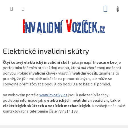
Přejít
NÁKUP
na
obsah
KOŠÍK
Elektrické invalidní skútry
Čtyřkolový elektrický invalidní skútr
jako je např.
Invacare Leo
je
perfektním řešením pro každou osobu, která má zhoršenou možnost
pohybu. Pokud
invalidní
člověk vlastní
invalidní vozík
, znamená to
pro něj, že již neni plně odkázán na pomoc druhých, ale může se
libovolně přemisťovat z bodu A do bodu B a to bez cizí pomoci.
Na webovém portále
www.invoziky.cz
jsou k nalezení všechny
potřebné informace jak o
elektrických invalidních vozících, tak o
elektrických skútrech a vozících mechanických.
Neváhejte nás také
kontaktovat na telefonním čísle 737 814 199.