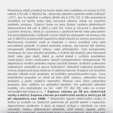
Z
á
p
Prezentace zboží uvedená na tomto webu není nabídkou ve smyslu § 1731
nebo § 1732 zák. č. 89/2012 Sb., občanský zákoník v platném znění (dále jen
a
„OZ“), ani se nejedná o veřejný příslib dle § 1733 OZ. Z této prezentace
umístěné na tomto webu tedy nevzniká nikomu nárok na uzavření
t
jakékoliv smlouvy. Zájemci bude na jeho žádost zaslána předsmluvní
í
dokumentace dle ust. § 1820 a násl. OZ. Cena je závazná v okamžiku
uzavření smlouvy, která je uzavírána v písemné formě nebo potvrzením
závazné objednávky. V případě vrácení zboží po odstoupení od smlouvy dle
ust. § 1829 OZ je povinností kupujícího zboží doručit na adresu provozovny.
Mechanický invalidní vozík je dodáván v rámci uváděné ceny jako
samostatný produkt. S našimi produkty mohou, ale nemusí být dodány
komponenty příplatkové výbavy nebo příslušenství. Tyto komponenty
nevstupují do ceny daného produktu a mohou být dodány jako bonusové
zboží nebo jako zboží, které je nutné dodat s určitým produktem
nedovolující svými vlastnostmi daným komponentem nedisponovat. Při
objednávce nového produktu nejsou součástí baterie. Grafické vyobrazení
nabízených produktů je pouze ilustrativní. Aktuálně nabízené produkty
mohou disponovat jinou výbavou či odlišnou barvou. Prodejce má skladem
obvykle několik kusů produktu od každého prezentovaného typu. Cena
konkrétního produktu se odvíjí od jeho stáří, výbavy, celkového stavu
produktu a počtu najetých kilometrů. Přesnou cenu Vámi vybraného
produktu Vám sdělíme na požádání obratem. Pro upřesnění aktuální
nabídky nás kontaktujte na tel.: +420 737 814 199 nebo na e-mail:
obchod@medicalspace.cz.
* Doprava zdarma po ČR pro elektrické
vozíky a skútry. Doprava zdarma pro elektrické vozíky a skútry po SR
při objednávce nad 1000€.
** Maximální dojezd elektrického vozíku či
skútru je uváděn za ideálních podmínek při použití baterií s kapacitou
doporučenou výrobcem. V praxi se dojezd snižuje v závislosti na váze
uživatele, terénu, překonávání překážek, stáří baterií, teplotě, počtu
rozjezdů a zastavení, nesprávném tlaku v pneumatikách, stylu jízdy atd.